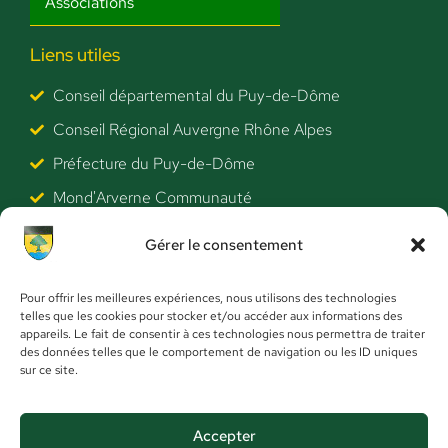
Associations
Liens utiles
Conseil départemental du Puy-de-Dôme
Conseil Régional Auvergne Rhône Alpes
Préfecture du Puy-de-Dôme
Mond'Arverne Communauté
Clermont Auvergne Volcans (Tourisme)
Gérer le consentement
SBA (Collecte déchets ménagers)
SME Issoire (Eau potable)
Pour offrir les meilleures expériences, nous utilisons des technologies
telles que les cookies pour stocker et/ou accéder aux informations des
ANTS
appareils. Le fait de consentir à ces technologies nous permettra de traiter
des données telles que le comportement de navigation ou les ID uniques
Actualités
sur ce site.
Mentions légales
Accepter