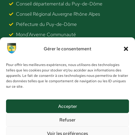
Conseil départemental du Puy-de-Dôme
Conseil Régional Auvergne Rhône Alpes
Préfecture du Puy-de-Dôme
Mond'Arverne Communauté
Clermont Auvergne Volcans (Tourisme)
Gérer le consentement
SBA (Collecte déchets ménagers)
SME Issoire (Eau potable)
Pour offrir les meilleures expériences, nous utilisons des technologies
telles que les cookies pour stocker et/ou accéder aux informations des
ANTS
appareils. Le fait de consentir à ces technologies nous permettra de traiter
des données telles que le comportement de navigation ou les ID uniques
Actualités
sur ce site.
Mentions légales
Accepter
Refuser
Voir les préférences